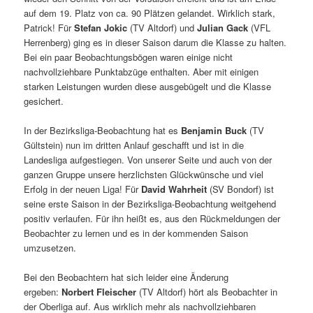
auf dem 19. Platz von ca. 90 Plätzen gelandet. Wirklich stark,
Patrick! Für
Stefan Jokic
(TV Altdorf) und
Julian Gack
(VFL
Herrenberg) ging es in dieser Saison darum die Klasse zu halten.
Bei ein paar Beobachtungsbögen waren einige nicht
nachvollziehbare Punktabzüge enthalten. Aber mit einigen
starken Leistungen wurden diese ausgebügelt und die Klasse
gesichert.
In der Bezirksliga-Beobachtung hat es
Benjamin Buck
(TV
Gültstein) nun im dritten Anlauf geschafft und ist in die
Landesliga aufgestiegen. Von unserer Seite und auch von der
ganzen Gruppe unsere herzlichsten Glückwünsche und viel
Erfolg in der neuen Liga! Für
David Wahrheit
(SV Bondorf) ist
seine erste Saison in der Bezirksliga-Beobachtung weitgehend
positiv verlaufen. Für ihn heißt es, aus den Rückmeldungen der
Beobachter zu lernen und es in der kommenden Saison
umzusetzen.
Bei den Beobachtern hat sich leider eine Änderung
ergeben:
Norbert Fleischer
(TV Altdorf) hört als Beobachter in
der Oberliga auf. Aus wirklich mehr als nachvollziehbaren