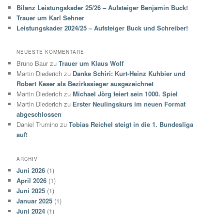
e
Bilanz Leistungskader 25/26 – Aufsteiger Benjamin Buck!
n
Trauer um Karl Sehner
Leistungskader 2024/25 – Aufsteiger Buck und Schreiber!
NEUESTE KOMMENTARE
Bruno Baur
zu
Trauer um Klaus Wolf
Martin Diederich
zu
Danke Schiri: Kurt-Heinz Kuhbier und
Robert Keser als Bezirkssieger ausgezeichnet
Martin Diederich
zu
Michael Jörg feiert sein 1000. Spiel
Martin Diederich
zu
Erster Neulingskurs im neuen Format
abgeschlossen
Daniel Trumino
zu
Tobias Reichel steigt in die 1. Bundesliga
auf!
ARCHIV
Juni 2026
(1)
April 2026
(1)
Juni 2025
(1)
Januar 2025
(1)
Juni 2024
(1)