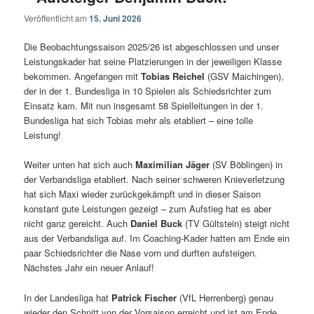
Veröffentlicht am
15. Juni 2026
Die Beobachtungssaison 2025/26 ist abgeschlossen und unser
Leistungskader hat seine Platzierungen in der jeweiligen Klasse
bekommen. Angefangen mit
Tobias Reichel
(GSV Maichingen),
der in der 1. Bundesliga in 10 Spielen als Schiedsrichter zum
Einsatz kam. Mit nun insgesamt 58 Spielleitungen in der 1.
Bundesliga hat sich Tobias mehr als etabliert – eine tolle
Leistung!
Weiter unten hat sich auch
Maximilian Jäger
(SV Böblingen) in
der Verbandsliga etabliert. Nach seiner schweren Knieverletzung
hat sich Maxi wieder zurückgekämpft und in dieser Saison
konstant gute Leistungen gezeigt – zum Aufstieg hat es aber
nicht ganz gereicht. Auch
Daniel Buck
(TV Gültstein) steigt nicht
aus der Verbandsliga auf. Im Coaching-Kader hatten am Ende ein
paar Schiedsrichter die Nase vorn und durften aufsteigen.
Nächstes Jahr ein neuer Anlauf!
In der Landesliga hat
Patrick Fischer
(VfL Herrenberg) genau
wieder den Schnitt von der Vorsaison erreicht und ist am Ende