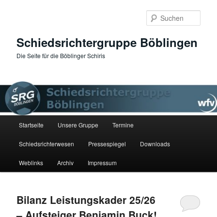
Zum
Zum
primären
sekundären
Such
Inhalt
Inhalt
springen
springen
Schiedsrichtergruppe Böblingen
Die Seite für die Böblinger Schiris
Hauptmenü
Startseite
Unsere Gruppe
Termine
Schiedsrichterwesen
Pressespiegel
Downloads
Weblinks
Archiv
Impressum
Bilanz Leistungskader 25/26
– Aufsteiger Benjamin Buck!