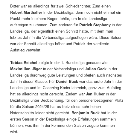
Bitter war es allerdings für zwei Schiedsrichter. Zum einen
Robert Marthaller
in der Bezirksliga, dem noch nicht einmal ein
Punkt mehr in einem Bogen fehlte, um in die Landesliga
aufsteigen zu können. Zum anderen für
Patrick Stephany
in der
Landesliga, der eigentlich einen Schnitt hatte, mit dem man
letztes Jahr in die Verbandsliga aufgestiegen wäre. Diese Saison
war der Schnitt allerdings höher und Patrick der verdiente
Aufstieg verwehrt.
Tobias Reichel
zeigte in der 1. Bundesliga genauso wie
Maximilian Jäger
in der Verbandsliga und
Julian Gack
in der
Landesliga durchweg gute Leistungen und pfeifen auch nächstes
Jahr in dieser Klasse. Für
Daniel Buck
war das erste Jahr in der
Landesliga und im Coaching-Kader lehrreich, ganz zum Aufstieg
hat es allerdings nicht gereicht. Zudem war
Jan Huber
in der
Bezirksliga unter Beobachtung, für den personenbezogenen Platz
für die Saison 2024/25 hat es trotz eines sehr hohen
Notenschnitts leider nicht gereicht.
Benjamin Buck
hat in der
ersten Saison in der Bezirksliga einige Erfahrungen sammeln
können, was ihm in der kommenden Saison zugute kommen
wird.