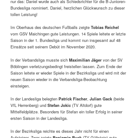
nur das: Daniel wurde auch als Schiedsrichter für die B-Junioren-
Bundesliga nominiert. Daniel, herzlichen Glückwunsch zu dieser
tollen Leistung!
Im Oberhaus des deutschen Fußballs zeigte
Tobias Reichel
vom GSV Maichingen gute Leistungen. 14 Spiele leitete er letzte
Saison in der 1. Bundesliga und kommt nun insgesamt auf 48
Einsätze seit seinem Debüt im November 2020.
In der Verbandsliga musste sich
Maximilian Jäger
von der SV
Böblingen verletzungsbedingt freistellen lassen. Zum Ende der
Saison leitete er wieder Spiele in der Bezirksliga und wird mit der
neuen Saison wieder in die Verbandsliga-Beobachtung
einsteigen.
In der Landesliga belegten
Patrick Fischer
,
Julian Gack
(beide
VfL Herrenberg) und
Stefan Jokic
(TV Altdorf) gute
Mittelfeldplätze. Besonders für Stefan ein toller Erfolg in seiner
ersten Saison in der Landesliga.
In der Bezirksliga reichte es dieses Jahr nicht für einen
Aufsteiger. Zwar zeigte
Benjamin Buck
(TV Gültstein) gute