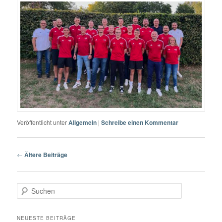
Veröffentlicht unter
Allgemein
|
Schreibe einen Kommentar
Beitragsnavigation
←
Ältere Beiträge
S
u
c
h
NEUESTE BEITRÄGE