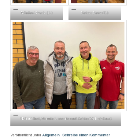
Mladen Kvesic (li.)
Reiner Renz (li.)
Helmut Inci, Nermin Loncaric und Achim Wöhr (v.l.n.r.)
Veröffentlicht unter
Allgemein
|
Schreibe einen Kommentar